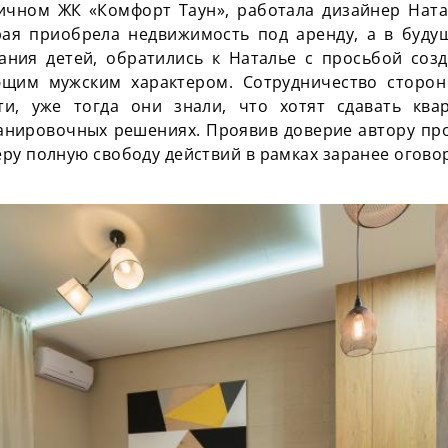
оличном ЖК «Комфорт
Таун
», работала дизайнер Нат
рая приобрела недвижимость под аренду, а в буду
ания детей, обратились к Наталье с просьбой созд
ющим мужским характером. Сотрудничество сторон
ти, уже тогда они знали, что хотят сдавать ква
анировочных
решениях. Проявив доверие автору про
ру полную свободу действий в рамках заранее огово