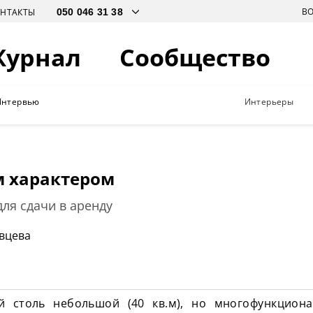
В
ОНТАКТЫ
Журнал
Сообщество
Интервью
Интерьеры
м характером
ля сдачи в аренду
ивцева
й столь небольшой (40 кв.м), но многофункциона