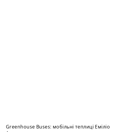
Greenhouse Buses: мобільні теплиці Еміліо