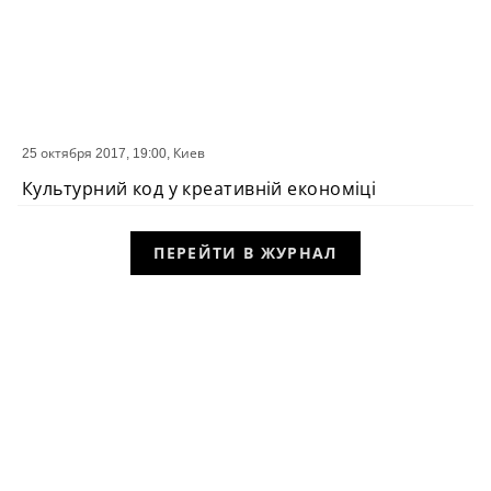
25 октября 2017, 19:00,
Киев
СОБЫТИЕ
Культурний код у креативній економіці
ПЕРЕЙТИ В ЖУРНАЛ