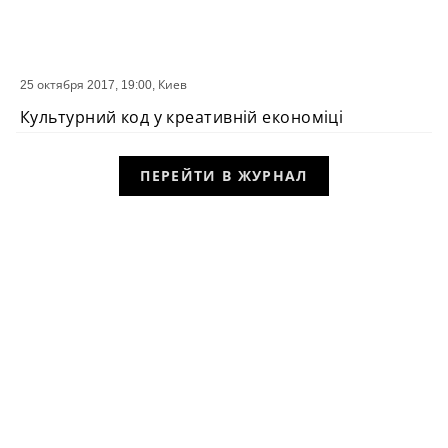
25 октября 2017, 19:00,
Киев
СОБЫТИЕ
Культурний код у креативній економіці
ПЕРЕЙТИ В ЖУРНАЛ