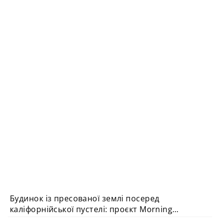
Будинок із пресованої землі посеред
каліфорнійської пустелі: проєкт Morning
Dove від Homestead Modern