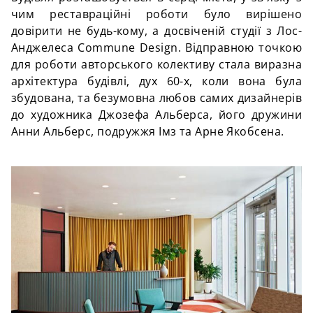
чим реставраційні роботи було вирішено
довірити не будь-кому, а досвіченій студії з Лос-
Анджелеса Commune Design. Відправною точкою
для роботи авторського колективу стала виразна
архітектура будівлі, дух 60-х, коли вона була
збудована, та безумовна любов самих дизайнерів
до художника Джозефа
Альберса
, його дружини
Анни
Альберс
, подружжя
Імз
та
Арне
Якобсена
.