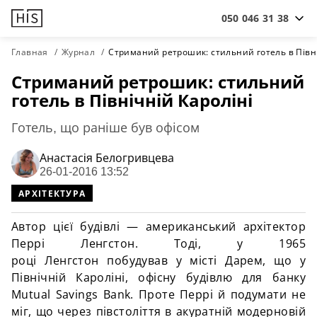
050 046 31 38
Главная
Журнал
Стриманий ретрошик: стильний готель в Півні
Стриманий ретрошик: стильний
готель в Північній Кароліні
Готель, що раніше був офісом
Анастасiя Белогривцева
26-01-2016 13:52
АРХІТЕКТУРА
Автор цієї будівлі — американський архітектор
Перрі
Ленгстон
. Тоді, у 1965
році
Ленгстон
побудував у місті
Дарем
, що у
Північній Кароліні, офісну будівлю для банку
Mutual Savings Bank. Проте Перрі й подумати не
міг, що через півстоліття в акуратній модерновій