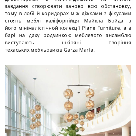
завдання створювати заново всю обстановку,
тому в лобі й коридорах між діжками з фікусами
стоять меблі
каліфорнійця
Майкла
Бойда
з
його
мінімалістічной
колекції Plane Furniture, а в
барі на даху родзинкою меблевого ансамблю
виступають шкіряні творіння
техаських
мебльовиків Garza Marfa.