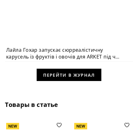
Лайла Гохар запускає сюрреалістичну
ДИЗАЙН У ПОДОРОЖАХ
карусель із фруктів і овочів для ARKET під час
Milan Design Week
ПЕРЕЙТИ В ЖУРНАЛ
Товары в статье
NEW
NEW