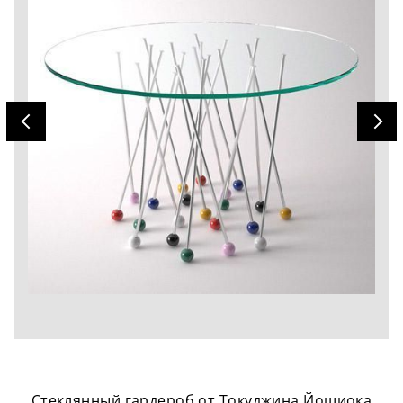
Стеклянный гардероб от Токуджина Йошиока