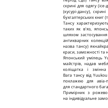
період
Едо
)
тансу
взя
скрині для одягу (
ісе-
(
кусурі-дансу
), скрині
бухгалтерських книг (
Тансу
характеризують
таких як в'яз, японс
шляхом застосування 
антикварних колекці
назва
тансу
) якнайкр
краси, заможності
та
н
Японський умілець Yu
майстрів, надав меб
коліщатка і змінн
Вага
тансу
від Yuukou
поклажею для
авіа
для
стандартного
бага
Примірник з рожево
на
індивідуальне
замо