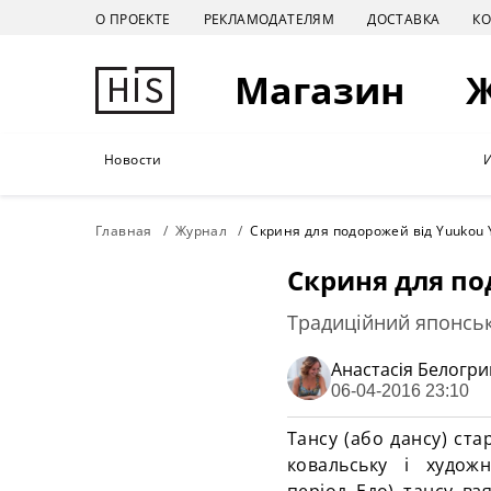
О ПРОЕКТЕ
РЕКЛАМОДАТЕЛЯМ
ДОСТАВКА
К
Магазин
Новости
Главная
Журнал
Скриня для подорожей від Yuukou
Скриня для по
Традиційний японськ
Анастасiя Белогр
06-04-2016 23:10
Тансу
(або дансу) ст
ковальську і художн