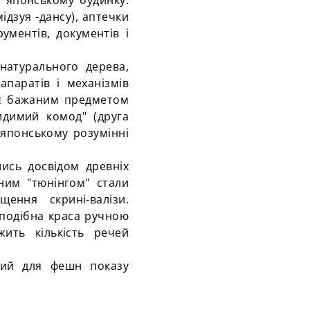
 японському будинку:
мідзуя
-дансу
), аптечки
рументів, документів і
натурального дерева,
апаратів і механізмів
 бажаним предметом
идимий комод" (друга
 японському розумінні
шись досвідом древніх
ним "
тюнінгом
" стали
ення скрині-валізи.
 подібна краса ручною
ить кількість речей
ений для
фешн
показу