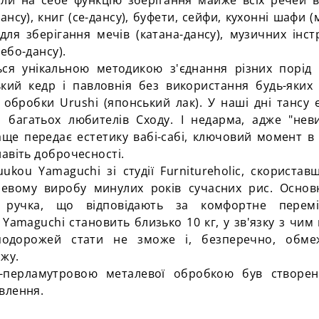
ли на себе функцію зберігання майже всіх речей в
дансу
), книг (
се-дансу
), буфети, сейфи, кухонні шафи (
 для зберігання мечів (
катана-дансу
), музичних інст
тебо-дансу
).
ся унікальною методикою з'єднання різних порід 
ький кедр і павловнія без використання будь-яких 
обробки Urushi (японський лак). У наші дні
тансу
є
й багатьох любителів Сходу. І недарма, адже "нев
аще передає естетику вабі-сабі, ключовий момент в
авіть доброчесності.
ukou Yamaguchi зі студії Furnitureholic, скористав
левому виробу минулих років сучасних рис. Основ
а ручка, що відповідають за
комфортне
переміщ
 Yamaguchi становить близько 10 кг,
у
зв'язку з чим
-подорожей
стати не зможе і, безперечно, обмеж
жу.
-перламутровою металевої обробкою був створ
влення.