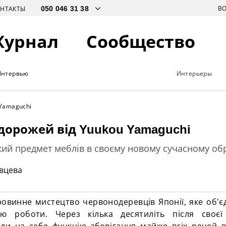
В
ОНТАКТЫ
Журнал
Сообщество
Интервью
Интерьеры
 Yamaguchi
дорожей від Yuukou Yamaguchi
ий предмет меблів в своєму новому сучасному об
ивцева
аровинне мистецтво
червонодеревців
Японії, яке об'є
ю роботи. Через кілька десятиліть після своєї