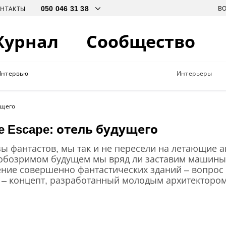
В
ОНТАКТЫ
Журнал
Сообщество
Интервью
Интерьеры
ущего
ne Escape: отель будущего
ы фантастов, мы так и не пересели на летающие 
 обозримом будущем мы вряд ли заставим машины
ление совершенно фантастических зданий – вопрос
у – концепт, разработанный молодым архитекторо