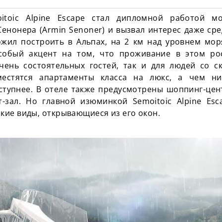
itoic Alpine Escape стал дипломной работой мо
енонера (Armin Senoner) и вызвал интерес даже ср
ожил построить в Альпах, на 2 км над уровнем моря
особый акцент на том, что проживание в этом ро
чень состоятельных гостей, так и для людей со 
местятся апартаменты класса на люкс, а чем н
ступнее. В отеле также предусмотрены шоппинг-цент
рт-зал. Но главной изюминкой Semoitoic Alpine Esc
кие виды, открывающиеся из его окон.