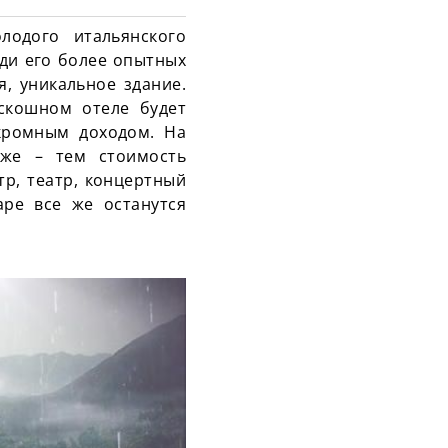
лодого итальянского
еди его более опытных
, уникальное здание.
скошном отеле будет
скромным доходом. На
иже – тем стоимость
р, театр, концертный
ape все же останутся