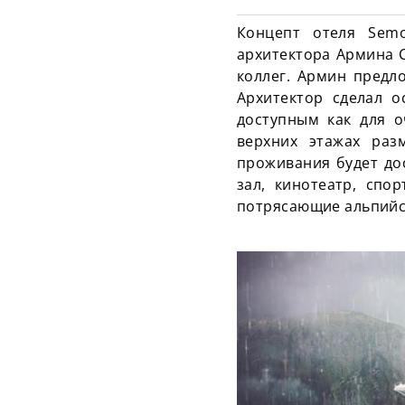
Концепт отеля Semo
архитектора Армина С
коллег. Армин предл
Архитектор сделал 
доступным как для о
верхних этажах раз
проживания будет до
зал, кинотеатр, спо
потрясающие альпийс