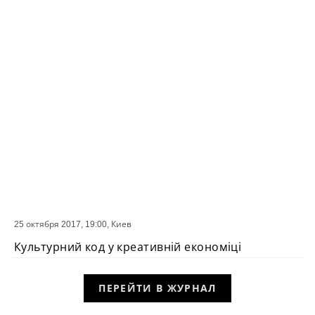
25 октября 2017, 19:00,
Киев
СОБЫТИЕ
Культурний код у креативній економіці
ПЕРЕЙТИ В ЖУРНАЛ