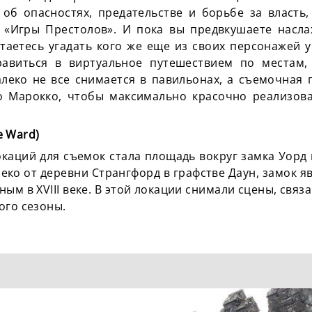
 об опасностях, предательстве и борьбе за власть,
 «Игры Престолов». И пока вы предвкушаете насл
аетесь угадать кого же еще из своих персонажей у
равиться в виртуальное путешествием по местам,
алеко не все снимается в павильонах, а съемочная 
о Марокко, чтобы максимально красочно реализова
le Ward)
каций для съемок стала площадь вокруг замка Уорд
ко от деревни Странгфорд в графстве Даун, замок 
ым в XVIII веке. В этой локации снимали сцены, свя
ого сезоны.