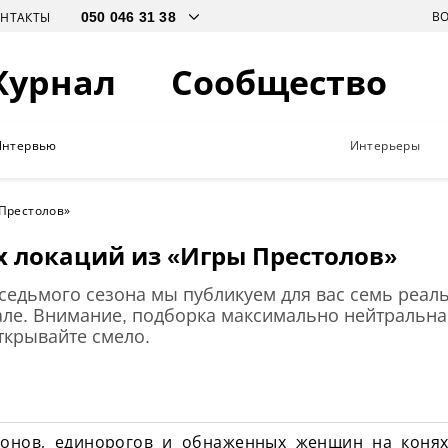
В
ОНТАКТЫ
Журнал
Сообщество
Интервью
Интерьеры
Престолов»
 локаций из «Игры Престолов»
седьмого сезона мы публикуем для вас семь реал
але. Внимание, подборка максимально нейтральна
открывайте смело.
конов, единорогов и обнаженных женщин на конях