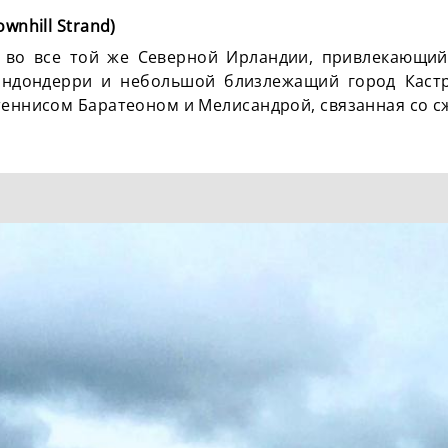
wnhill Strand)
d во все той же Северной Ирландии, привлекающи
ондондерри и небольшой близлежащий город Каст
теннисом Баратеоном и Мелисандрой, связанная со с