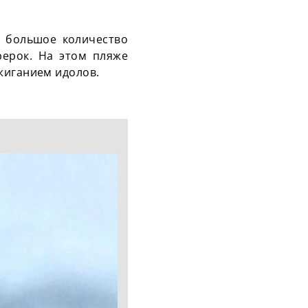
й большое количество
рерок. На этом пляже
жиганием идолов.