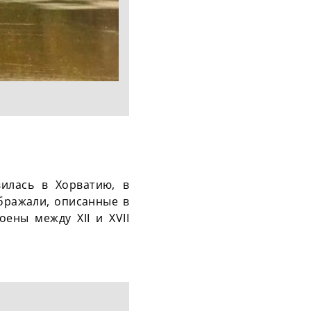
илась в Хорватию, в
бражали, описанные в
ены между XII и XVII