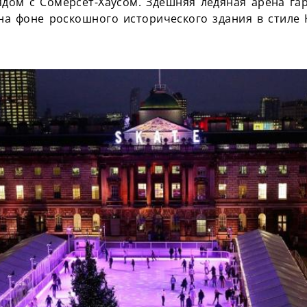
рядом с Сомерсет-Хаусом. Здешняя ледяная арена га
на фоне роскошного исторического здания в стиле 