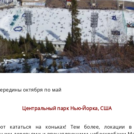
середины октября по май
Центральный парк Нью-Йорка, США
т кататься на коньках! Тем более, локации в
ыми деревьями и впечатляющими небоскребами Ма