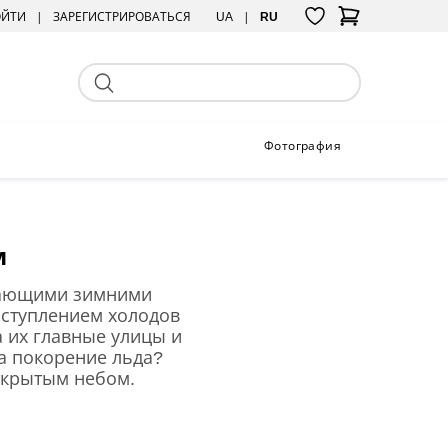
ОЙТИ
ЗАРЕГИСТРИРОВАТЬСЯ
UA
RU
Фотография
м
ывающими зимними
аступлением холодов
 их главные улицы и
а покорение льда?
ткрытым небом.