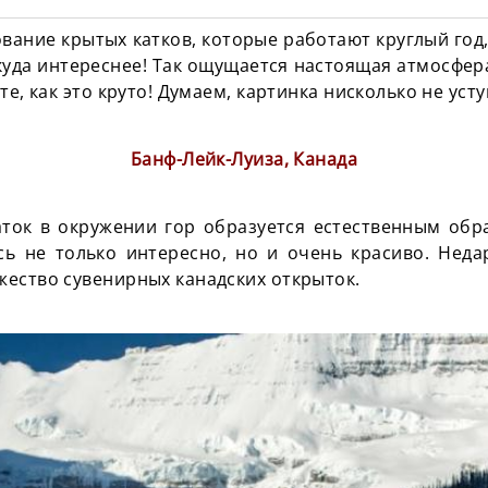
вание крытых катков, которые работают круглый год, 
куда интереснее! Так ощущается настоящая атмосфер
те, как это круто! Думаем, картинка нисколько не уст
Банф-Лейк-Луиза, Канада
аток в окружении гор образуется естественным обра
есь не только интересно, но и очень красиво. Нед
ество сувенирных канадских открыток.