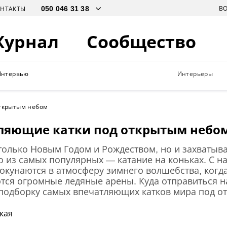
В
ОНТАКТЫ
Журнал
Сообщество
Интервью
Интерьеры
ткрытым небом
ляющие катки под открытым небо
 только Новым Годом и Рождеством, но и захват
 из самых популярных — катание на коньках. С н
окунаются в атмосферу зимнего волшебства, когда
ся огромные ледяные арены. Куда отправиться н
 подборку самых впечатляющих катков мира под о
кая