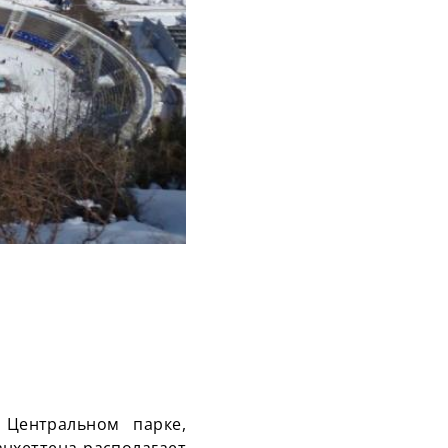
 Центральном парке,
нхеттена располагает