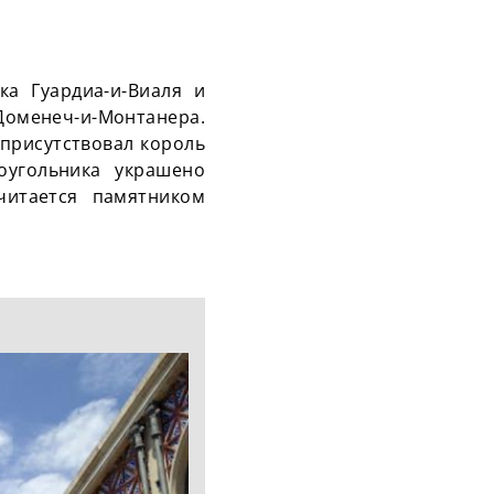
ка Гуардиа-и-Виаля и
Доменеч-и-Монтанера.
 присутствовал король
оугольника украшено
читается памятником