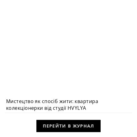
Мистецтво як спосіб жити: квартира
ВИБІР РЕДАКЦІЇ
колекціонерки від студії HVYLYA
ПЕРЕЙТИ В ЖУРНАЛ