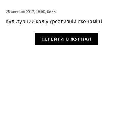
25 октября 2017, 19:00,
Киев
СОБЫТИЕ
Культурний код у креативній економіці
ПЕРЕЙТИ В ЖУРНАЛ