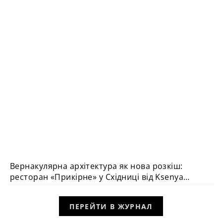
Вернакулярна архітектура як нова розкіш:
ВИБІР РЕДАКЦІЇ
ресторан «Прикірне» у Східниці від Ksenya
Butsa Design Studio
ПЕРЕЙТИ В ЖУРНАЛ