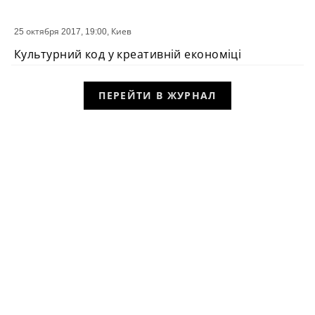
25 октября 2017, 19:00,
Киев
СОБЫТИЕ
Культурний код у креативній економіці
ПЕРЕЙТИ В ЖУРНАЛ