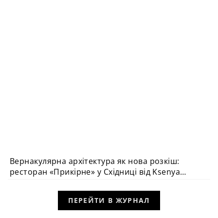
Вернакулярна архітектура як нова розкіш:
ВИБІР РЕДАКЦІЇ
ресторан «Прикірне» у Східниці від Ksenya
Butsa Design Studio
ПЕРЕЙТИ В ЖУРНАЛ