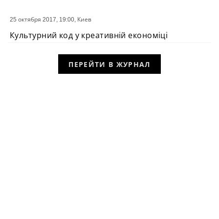
25 октября 2017, 19:00,
Киев
СОБЫТИЕ
Культурний код у креативній економіці
ПЕРЕЙТИ В ЖУРНАЛ