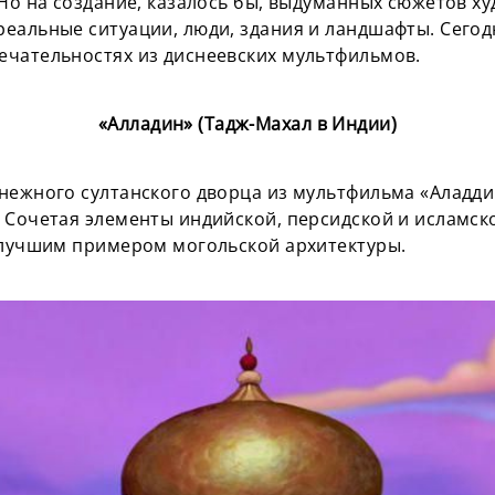
 Но на создание, казалось бы, выдуманных сюжетов х
еальные ситуации, люди, здания и ландшафты. Сего
чательностях из диснеевских мультфильмов.
«Алладин» (Тадж-Махал в Индии)
нежного султанского дворца из мультфильма «Аладд
 Сочетая элементы индийской, персидской и исламско
 лучшим примером могольской архитектуры.