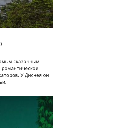
)
 самым сказочным
го романтическое
каторов. У Диснея он
ьи.