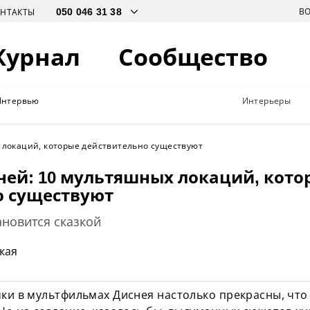
В
ОНТАКТЫ
Журнал
Сообщество
Интервью
Интерьеры
 локаций, которые действительно существуют
ней: 10 мультяшных локаций, кото
о существуют
ановится сказкой
кая
мки в мультфильмах Диснея настолько прекрасны, что