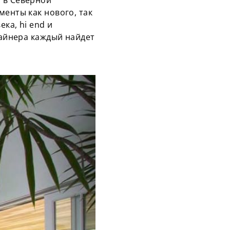
 в Северной
менты как нового, так
ка, hi end и
зайнера каждый найдет