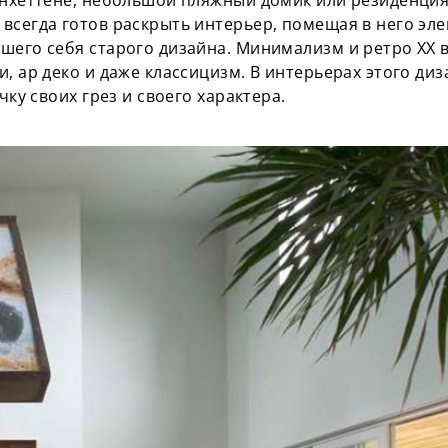
анхеттене, небольшой пляжный домик или резиденция
всегда готов раскрыть интерьер, помещая в него эле
шего себя старого дизайна. Минимализм и ретро ХХ ве
и, ар деко и даже классицизм. В интерьерах этого ди
чку своих грез и своего характера.