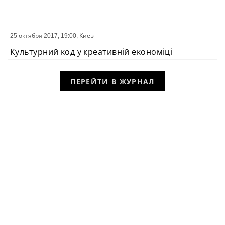
25 октября 2017, 19:00,
Киев
СОБЫТИЕ
Культурний код у креативній економіці
ПЕРЕЙТИ В ЖУРНАЛ