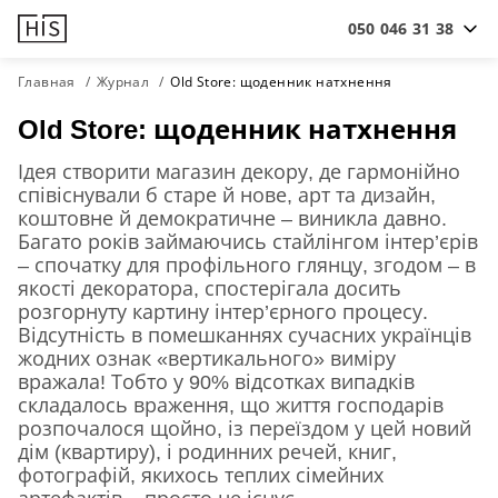
050 046 31 38
Главная
Журнал
Old Store: щоденник натхнення
Old Store: щоденник натхнення
Ідея створити магазин декору, де гармонійно
співіснували б старе й нове, арт та дизайн,
коштовне й демократичне – виникла давно.
Багато років займаючись стайлінгом інтер’єрів
– спочатку для профільного глянцу, згодом – в
якості декоратора, спостерігала досить
розгорнуту картину інтер’єрного процесу.
Відсутність в помешканнях сучасних українців
жодних ознак «вертикального» виміру
вражала! Тобто у 90% відсотках випадків
складалось враження, що життя господарів
розпочалося щойно, із переїздом у цей новий
дім (квартиру), і родинних речей, книг,
фотографій, якихось теплих сімейних