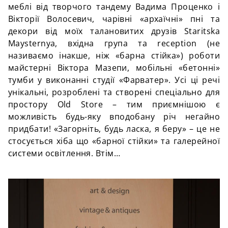
меблі від творчого тандему Вадима Проценко і
Вікторії Волосевич, чарівні «архаїчні» пні та
декори від моїх талановитих друзів Staritska
Maysternya, вхідна група та reception (не
називаємо інакше, ніж «барна стійка») роботи
майстерні Віктора Мазепи, мобільні «бетонні»
тумби у виконанні студії «Фарватер». Усі ці речі
унікальні, розроблені та створені спеціально для
простору Old Store – тим приємнішою є
можливість будь-яку вподобану річ негайно
придбати! «Загорніть, будь ласка, я беру» – це не
стосується хіба що «барної стійки» та галерейної
системи освітлення. Втім…