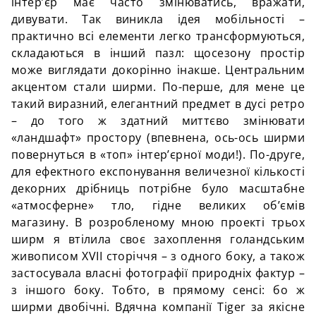
інтер’єр має часто змінюватись, вражати,
дивувати. Так виникла ідея мобільності –
практично всі елементи легко трансформуються,
складаються в інший пазл: щосезону простір
може виглядати докорінно інакше. Центральним
акцентом стали ширми. По-перше, для мене це
такий виразний, елегантний предмет в дусі ретро
– до того ж здатний миттєво змінювати
«ландшафт» простору (впевнена, ось-ось ширми
повернуться в «топ» інтер’єрної моди!). По-друге,
для ефектного експонування величезної кількості
декорних дрібниць потрібне було масштабне
«атмосферне» тло, гідне великих об’ємів
магазину. В розробленому мною проекті трьох
ширм я втілила своє захоплення голандським
живописом XVII сторіччя – з одного боку, а також
застосувала власні фотографії природніх фактур –
з іншого боку. Тобто, в прямому сенсі: бо ж
ширми двобічні. Вдячна компанії Tiger за якісне