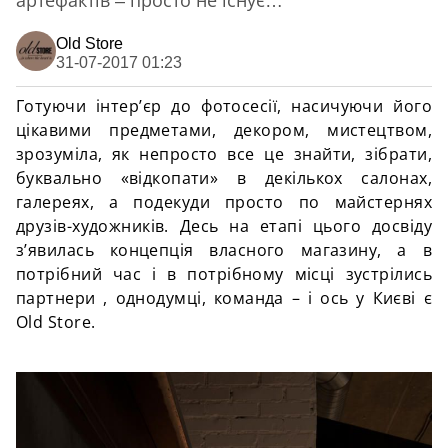
артефактів – просто не існує…
Old Store
31-07-2017 01:23
Готуючи інтер’єр до фотосесії, насичуючи його
цікавими предметами, декором, мистецтвом,
зрозуміла, як непросто все це знайти, зібрати,
буквально «відкопати» в декількох салонах,
галереях, а подекуди просто по майстернях
друзів-художників. Десь на етапі цього досвіду
з’явилась концепція власного магазину, а в
потрібний час і в потрібному місці зустрілись
партнери , однодумці, команда – і ось у Києві є
Old Store.