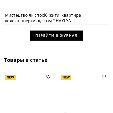
Мистецтво як спосіб жити: квартира
ВИБІР РЕДАКЦІЇ
колекціонерки від студії HVYLYA
ПЕРЕЙТИ В ЖУРНАЛ
Товары в статье
NEW
NEW