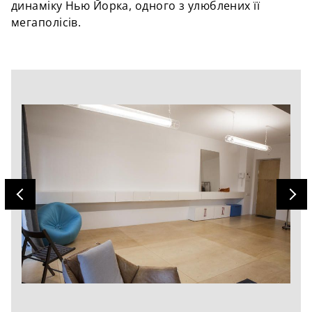
динаміку Нью Йорка, одного з улюблених її
мегаполісів.