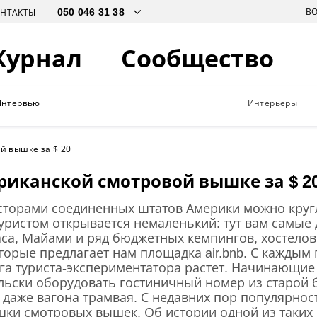
В
ОНТАКТЫ
Журнал
Сообщество
Интервью
Интерьеры
й вышке за $ 20
риканской смотровой вышке за $ 2
сторами соединенных штатов Америки можно круг
ристом открывается немаленький: тут вам самые
са, Майами и ряд бюджетных кемпингов, хостелов
оторые предлагает нам площадка air.bnb. С каждым
га туриста-экспериментатора растет. Начинающие
льски оборудовать гостиничный номер из старой 
и даже вагона трамвая. С недавних пор популярно
ки смотровых вышек. Об истории одной из таких