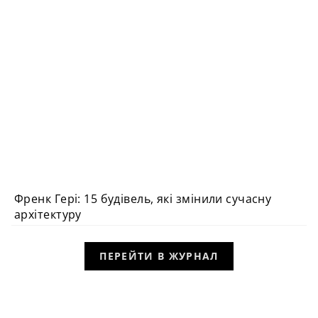
Френк Гері: 15 будівель, які змінили сучасну
АРХІТЕКТУРА
архітектуру
ПЕРЕЙТИ В ЖУРНАЛ