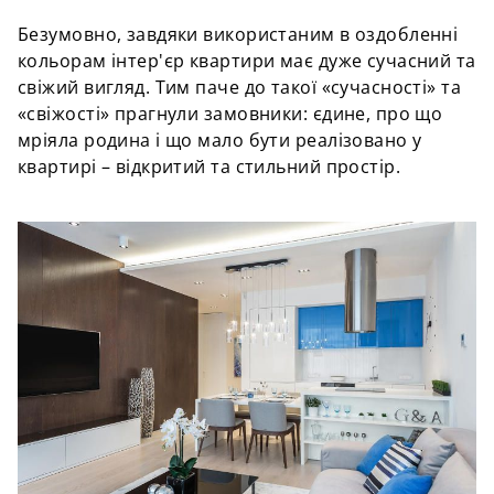
Безумовно, завдяки використаним в оздобленні
кольорам інтер'єр квартири має дуже сучасний та
свіжий вигляд. Тим паче до такої «сучасності» та
«свіжості» прагнули замовники: єдине, про що
мріяла родина і що мало бути реалізовано у
квартирі – відкритий та стильний простір.