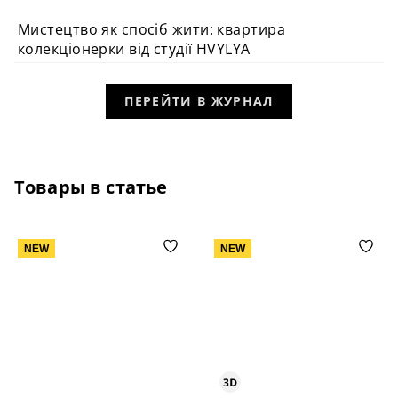
Мистецтво як спосіб жити: квартира
ВИБІР РЕДАКЦІЇ
колекціонерки від студії HVYLYA
ПЕРЕЙТИ В ЖУРНАЛ
Товары в статье
NEW
NEW