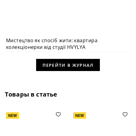
Мистецтво як спосіб жити: квартира
ВИБІР РЕДАКЦІЇ
колекціонерки від студії HVYLYA
ПЕРЕЙТИ В ЖУРНАЛ
Товары в статье
NEW
NEW