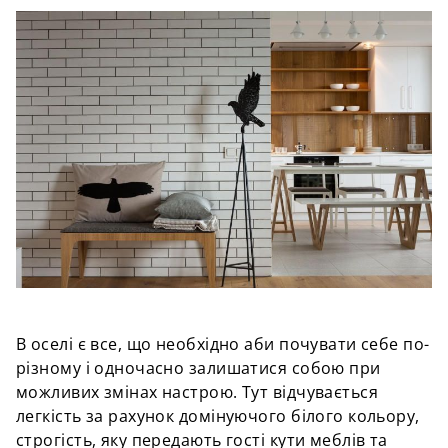
В оселі є все, що необхідно аби почувати себе по-
різному і одночасно залишатися собою при
можливих змінах настрою. Тут відчувається
легкість за рахунок домінуючого білого кольору,
строгість, яку передають гості кути меблів та