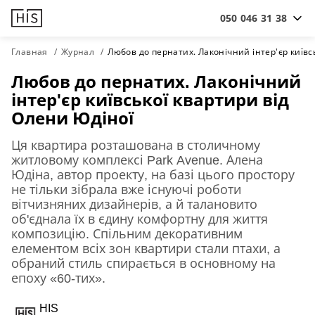
050 046 31 38
Главная
Журнал
Любов до пернатих. Лаконічний інтер'єр київс
Любов до пернатих. Лаконічний
інтер'єр київської квартири від
Олени Юдіної
Ця квартира розташована в столичному
житловому комплексі Park Avenue. Алена
Юдіна, автор проекту, на базі цього простору
не тільки зібрала вже існуючі роботи
вітчизняних дизайнерів, а й талановито
об'єднала їх в єдину комфортну для життя
композицію. Спільним декоративним
елементом всіх зон квартири стали птахи, а
обраний стиль спирається в основному на
епоху «60-тих».
HIS