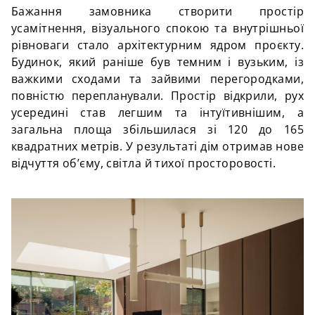
Бажання замовника створити простір
усамітнення, візуального спокою та внутрішньої
рівноваги стало архітектурним ядром проєкту.
Будинок, який раніше був темним і вузьким, із
важкими сходами та зайвими перегородками,
повністю перепланували. Простір відкрили, рух
усередині став легшим та інтуїтивнішим, а
загальна площа збільшилася зі 120 до 165
квадратних метрів. У результаті дім отримав нове
відчуття об’єму, світла й тихої просторовості.