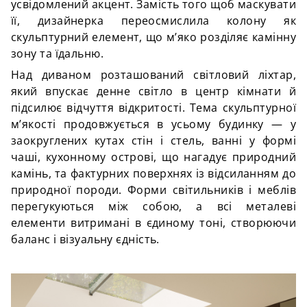
усвідомлений акцент. Замість того щоб маскувати
її, дизайнерка переосмислила колону як
скульптурний елемент, що м’яко розділяє камінну
зону та їдальню.
Над диваном розташований світловий ліхтар,
який впускає денне світло в центр кімнати й
підсилює відчуття відкритості. Тема скульптурної
м’якості продовжується в усьому будинку — у
заокруглених кутах стін і стель, ванні у формі
чаші, кухонному острові, що нагадує природний
камінь, та фактурних поверхнях із відсиланням до
природної породи. Форми світильників і меблів
перегукуються між собою, а всі металеві
елементи витримані в єдиному тоні, створюючи
баланс і візуальну єдність.