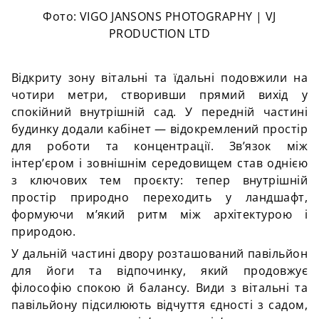
Фото: VIGO JANSONS PHOTOGRAPHY | VJ
PRODUCTION LTD
Відкриту зону вітальні та їдальні подовжили на
чотири метри, створивши прямий вихід у
спокійний внутрішній сад. У передній частині
будинку додали кабінет — відокремлений простір
для роботи та концентрації. Зв’язок між
інтер’єром і зовнішнім середовищем став однією
з ключових тем проєкту: тепер внутрішній
простір природно переходить у ландшафт,
формуючи м’який ритм між архітектурою і
природою.
У дальній частині двору розташований павільйон
для йоги та відпочинку, який продовжує
філософію спокою й балансу. Види з вітальні та
павільйону підсилюють відчуття єдності з садом,