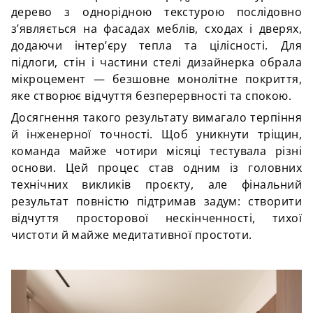
дерево з однорідною текстурою послідовно
з’являється на фасадах меблів, сходах і дверях,
додаючи інтер’єру тепла та цілісності. Для
підлоги, стін і частини стелі дизайнерка обрала
мікроцемент — безшовне монолітне покриття,
яке створює відчуття безперервності та спокою.
Досягнення такого результату вимагало терпіння
й інженерної точності. Щоб уникнути тріщин,
команда майже чотири місяці тестувала різні
основи. Цей процес став одним із головних
технічних викликів проєкту, але фінальний
результат повністю підтримав задум: створити
відчуття просторової нескінченності, тихої
чистоти й майже медитативної простоти.