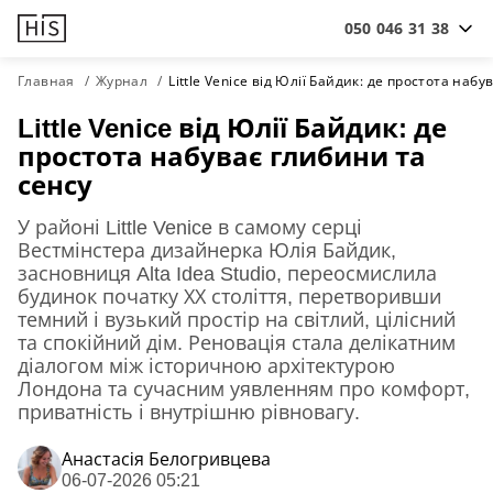
050 046 31 38
Главная
Журнал
Little Venice від Юлії Байдик: де простота наб
Little Venice від Юлії Байдик: де
простота набуває глибини та
сенсу
У районі Little Venice в самому серці
Вестмінстера дизайнерка Юлія Байдик,
засновниця Alta Idea Studio, переосмислила
будинок початку ХХ століття, перетворивши
темний і вузький простір на світлий, цілісний
та спокійний дім. Реновація стала делікатним
діалогом між історичною архітектурою
Лондона та сучасним уявленням про комфорт,
приватність і внутрішню рівновагу.
Анастасiя Белогривцева
06-07-2026 05:21