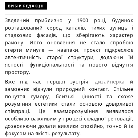
ВИБІР РЕДАКЦІЇ
Зведений приблизно у 1900 році, будинок
розташований серед каналів, тихих вулиць і
спадкових фасадів, що зберігають характер
району. Його оновлення не стало спробою
стерти минуле — навпаки, проєкт підкреслює
автентичність старої структури, додаючи їй
ясності, функціональності та нового відчуття
простору.
Вже під час першої зустрічі
дизайнерка
й
замовник відчули природний контакт. Спільне
почуття гумору, близькі цінності та схоже
розуміння естетики стали основою довірливої
співпраці. Це взаєморозуміння виявилося
особливо важливим у процесі складної реновації,
дозволяючи долати виклики спокійно, точно й із
фокусом на якість результату.