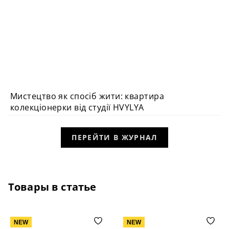
Мистецтво як спосіб жити: квартира
ВИБІР РЕДАКЦІЇ
колекціонерки від студії HVYLYA
ПЕРЕЙТИ В ЖУРНАЛ
Товары в статье
NEW
NEW