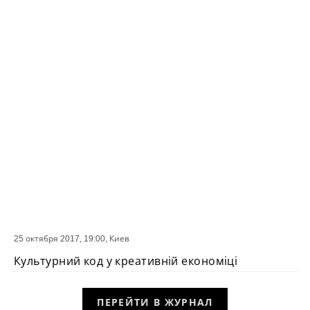
25 октября 2017, 19:00,
Киев
СОБЫТИЕ
Культурний код у креативній економіці
ПЕРЕЙТИ В ЖУРНАЛ