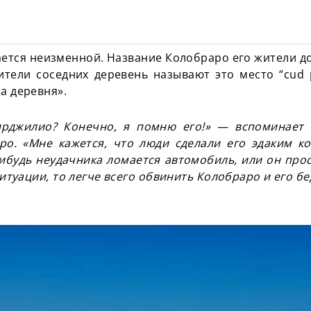
ается неизменной. Название Колобраро его жители до
ители соседних деревень называют это место “cud 
та деревня».
рджилио? Конечно, я помню его!» — вспоминает 
ро. «Мне кажется, что люди сделали его эдаким к
нибудь неудачника ломается автомобиль, или он про
итуации, то легче всего обвинить Колобраро и его бе