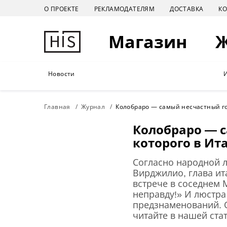
О ПРОЕКТЕ
РЕКЛАМОДАТЕЛЯМ
ДОСТАВКА
К
Магазин
Новости
Главная
Журнал
Колобраро — самый несчастный го
Колобраро — с
которого в Ит
Согласно народной л
Вирджилио, глава ит
встрече в соседнем 
неправду!» И люстра 
предзнаменований. О
читайте в нашей ста