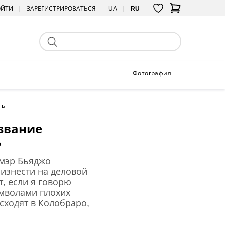
ОЙТИ
ЗАРЕГИСТРИРОВАТЬСЯ
UA
RU
Фотография
ть
звание
ь
 мэр Бьяджо
оизнести на деловой
т, если я говорю
символами плохих
сходят в Колобраро,