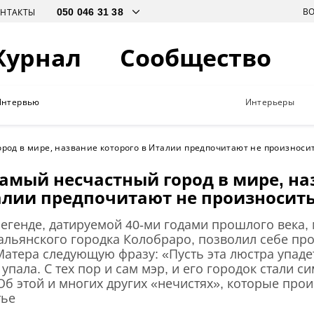
В
ОНТАКТЫ
Журнал
Сообщество
Интервью
Интерьеры
род в мире, название которого в Италии предпочитают не произноси
амый несчастный город в мире, на
алии предпочитают не произносит
егенде, датируемой 40-ми годами прошлого века,
альянского городка Колобраро, позволил себе пр
Матера следующую фразу: «Пусть эта люстра упаде
упала. С тех пор и сам мэр, и его городок стали 
б этой и многих других «нечистях», которые прои
тье