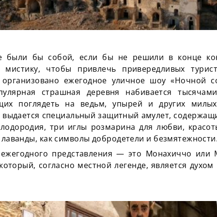
е были бы собой, если бы не решили в конце ко
 мистику, чтобы привлечь привередливых турис
 организовано ежегодное уличное шоу «Ночной со
пулярная страшная деревня набивается тысячами
щих поглядеть на ведьм, упырей и других милых
выдается специальный защитный амулет, содержащ
плодородия, три иглы розмарина для любви, красо
ы лаванды, как символы добродетели и безмятежности
ежегодного представления — это Монахиччо или 
который, согласно местной легенде, является духом