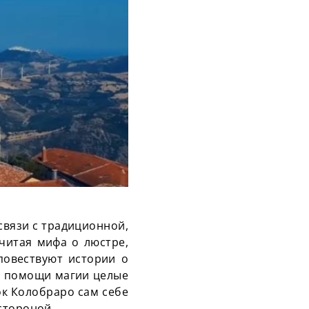
связи с традиционной,
читая мифа о люстре,
повествуют истории о
и помощи магии целые
ок Колобраро сам себе
стороной.