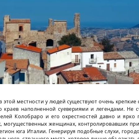
в этой местности у людей существуют очень крепкие 
до краев наполненной суевериями и легендами. Не с
елей Колобраро и его окрестностей давно и ярко 
х, могущественных женщинах, контролировавших пр
 регион юга Италии. Генерируя подобные слухи, город
льного, странного места, которое лучше объезжать 