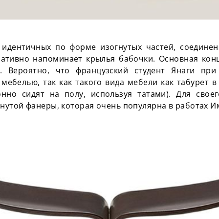
х идентичных по форме изогнутых частей, соедине
иативно напоминает крылья бабочки. Основная ко
. Вероятно, что французский студент Янаги при
мебелью, так как такого вида мебели как табурет в
онно сидят на полу, используя татами). Для свое
гнутой фанеры, которая очень популярна в работах И