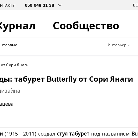
В
ОНТАКТЫ
Журнал
Сообщество
Интервью
Интерьеры
y от Сори Янаги
ы: табурет Butterfly от Сори Янаги
дизайна
ивцева
ги
(1915 - 2011) создал
стул-табурет
под названием
Bu