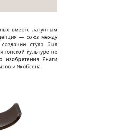
нных вместе латунным
нцепция — союз между
 создании стула был
 японской культуре не
го изобретения Янаги
мзов и Якобсена.