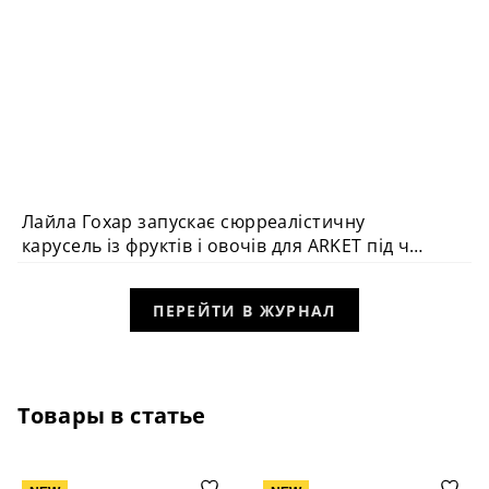
Лайла Гохар запускає сюрреалістичну
ДИЗАЙН У ПОДОРОЖАХ
карусель із фруктів і овочів для ARKET під час
Milan Design Week
ПЕРЕЙТИ В ЖУРНАЛ
Товары в статье