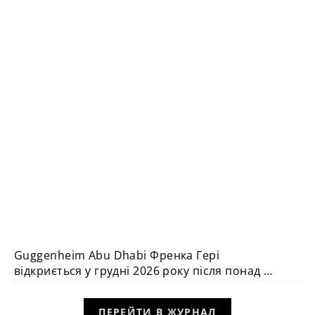
Guggenheim Abu Dhabi Френка Гері
АРХІТЕКТУРА
відкриється у грудні 2026 року після понад 20
років очікування
ПЕРЕЙТИ В ЖУРНАЛ