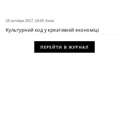
25 октября 2017, 19:00,
Киев
СОБЫТИЕ
Культурний код у креативній економіці
ПЕРЕЙТИ В ЖУРНАЛ