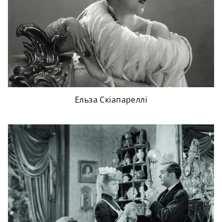
Ельза Скіапареллі