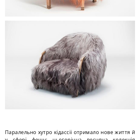
Паралельно хутро кідассіі отримало нове життя й
у сфері фешн: цьогорічна весняна колекція