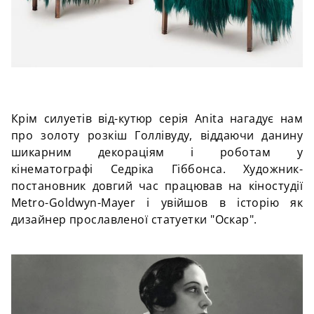
Крім силуетів від-кутюр серія Anita нагадує нам
про золоту розкіш Голлівуду, віддаючи данину
шикарним декораціям і роботам у
кінематографі Седріка Гіббонса. Художник-
постановник довгий час працював на кіностудії
Metro-Goldwyn-Mayer і увійшов в історію як
дизайнер прославленої статуетки "Оскар".