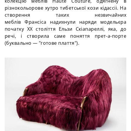
колекцію меблів Haute Couture, одягнену в
різнокольорове хутро тибетської кози кідассіі. На
створення таких незвичайних
меблів Франсіса надихнули наряди модельєра
початку XX століття Ельзи Скіапареллі, яка, до
речі, і створила саме поняття прет-а-порте
(буквально — "готове плаття").