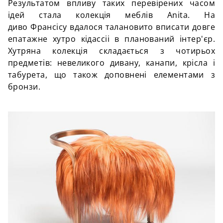
Результатом впливу таких перевірених часом
ідей стала колекція меблів Anita. На
диво Франсісу вдалося талановито вписати довге
епатажне хутро кідассіі в планований інтер'єр.
Хутряна колекція складається з чотирьох
предметів: невеликого дивану, канапи, крісла і
табурета, що також доповнені елементами з
бронзи.