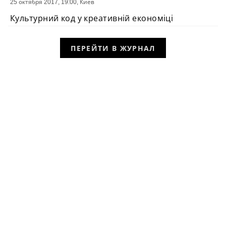
25 октября 2017, 19:00,
Киев
СОБЫТИЕ
Культурний код у креативній економіці
ПЕРЕЙТИ В ЖУРНАЛ