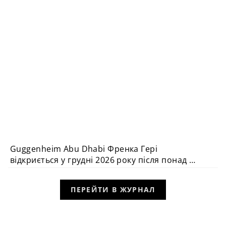
Guggenheim Abu Dhabi Френка Гері
АРХІТЕКТУРА
відкриється у грудні 2026 року після понад 20
років очікування
ПЕРЕЙТИ В ЖУРНАЛ