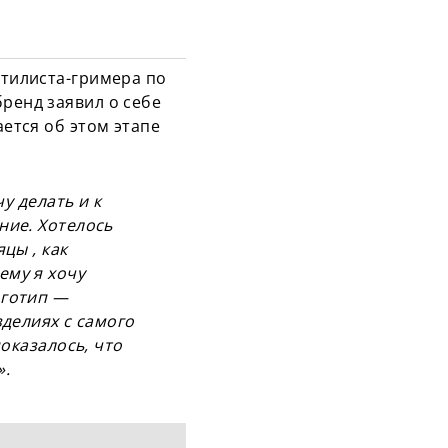
стилиста-гримера по
бренд заявил о себе
ается об этом этапе
у делать и к
ние. Хотелось
цы , как
ему я хочу
оготип —
зделиях с самого
показалось, что
».