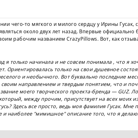
нии чего-то мягкого и милого сердцу у Ирины Гусак, 
являться около двух лет назад. Впервые официально 
воим рабочим названием CrazyPillows. Вот, как отзыв
ад я только начинала и не совсем понимала , что я хоч
ет. Ориентировалась только на свои душевное состоя
веселого и необычного. Вот буквально последние меся
 своим направлением и твердым понятием, что и поч
азвание моего творческого проекта-бренда — GUZ. Л
 который, между прочим, присутствует на всех моих и
усь? Здесь все просто, ведь моя фамилия Гусак. Мне 
е и наиболее "мимишное" описание того, что я делаю