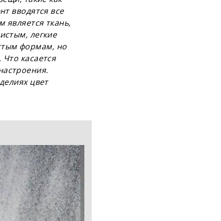
нт вводятся все
м является ткань,
истым, легкие
стым формам, но
 Что касается
настроения.
зделиях цвет