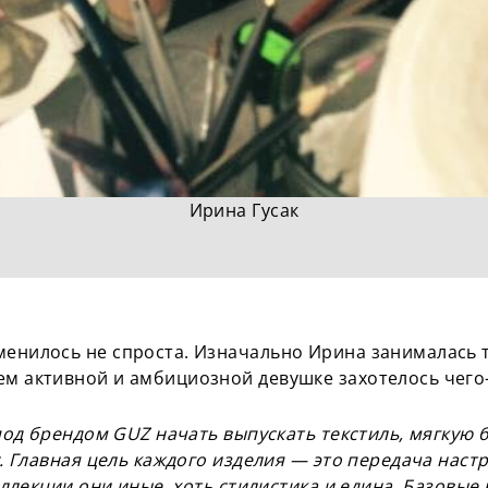
Ирина Гусак
менилось не спроста. Изначально Ирина занималась 
ем активной и амбициозной девушке захотелось чего
под брендом GUZ начать выпускать текстиль, мягкую 
. Главная цель каждого изделия — это передача наст
ллекции они иные, хоть стилистика и едина. Базовые 