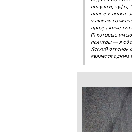
подушки, пуфы, "
новые и новые э
я люблю совмеща
прозрачные тка
(!) которые име
палитры — я обо
Легкий оттенок 
является одним 