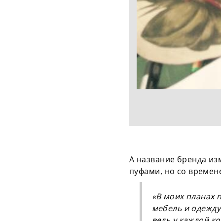
А название бренда из
пуфами, но со времен
«В моих планах 
мебель и одежду
ведь у каждой ко