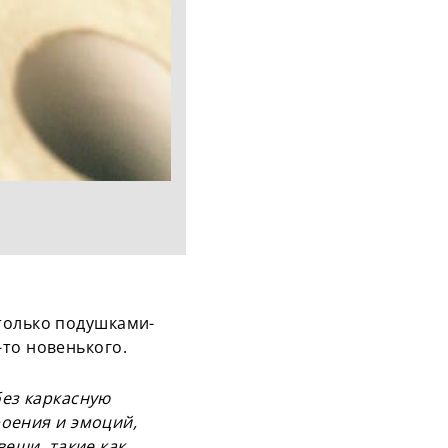
только подушками-
-то новенького.
без каркасную
роения и эмоций,
вещи, такие как