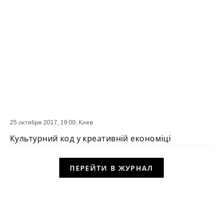
25 октября 2017, 19:00,
Киев
СОБЫТИЕ
Культурний код у креативній економіці
ПЕРЕЙТИ В ЖУРНАЛ