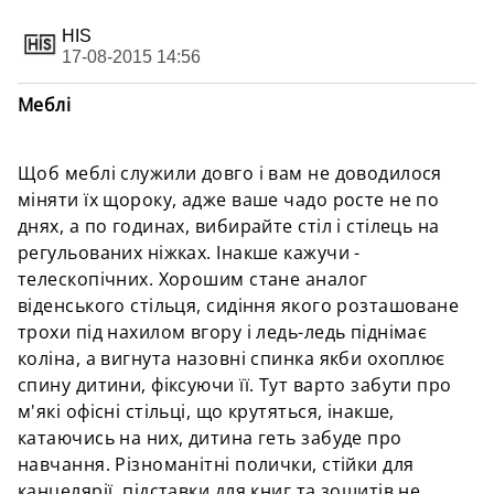
HIS
17-08-2015 14:56
Меблі
Щоб меблі служили довго і вам не доводилося
міняти їх щороку, адже ваше чадо росте не по
днях, а по годинах, вибирайте стіл і стілець на
регульованих ніжках. Інакше кажучи -
телескопічних. Хорошим стане аналог
віденського стільця, сидіння якого розташоване
трохи під нахилом вгору і ледь-ледь піднімає
коліна, а вигнута назовні спинка якби охоплює
спину дитини, фіксуючи її. Тут варто забути про
м'які офісні стільці, що крутяться, інакше,
катаючись на них, дитина геть забуде про
навчання. Різноманітні полички, стійки для
канцелярії, підставки для книг та зошитів не