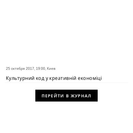
25 октября 2017, 19:00,
Киев
СОБЫТИЕ
Культурний код у креативній економіці
ПЕРЕЙТИ В ЖУРНАЛ