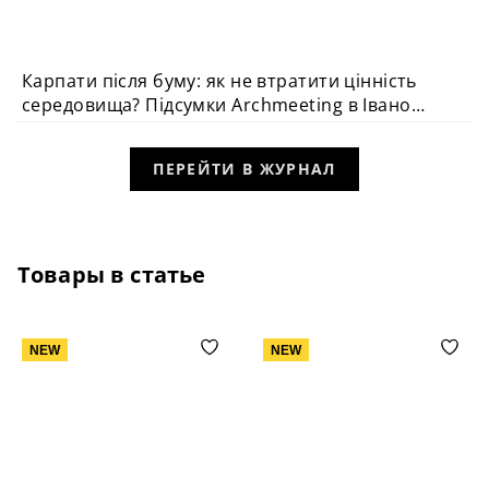
Карпати після буму: як не втратити цінність
ПОДІЯ
середовища? Підсумки Archmeeting в Івано-
Франківську
ПЕРЕЙТИ В ЖУРНАЛ
Товары в статье
NEW
NEW