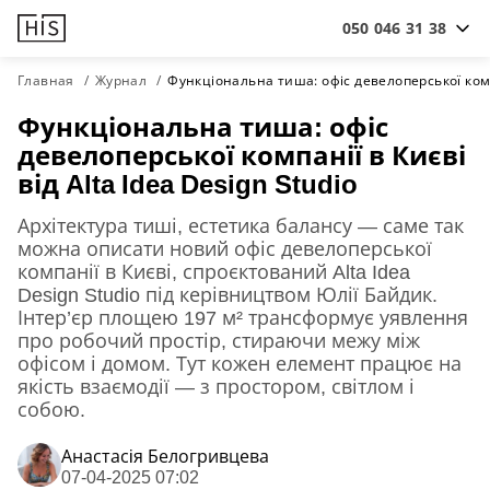
050 046 31 38
Главная
Журнал
Функціональна тиша: офіс девелоперської компан
Функціональна тиша: офіс
девелоперської компанії в Києві
від Alta Idea Design Studio
Архітектура тиші, естетика балансу — саме так
можна описати новий офіс девелоперської
компанії в Києві, спроєктований Alta Idea
Design Studio під керівництвом Юлії Байдик.
Інтер’єр площею 197 м² трансформує уявлення
про робочий простір, стираючи межу між
офісом і домом. Тут кожен елемент працює на
якість взаємодії — з простором, світлом і
собою.
Анастасiя Белогривцева
07-04-2025 07:02