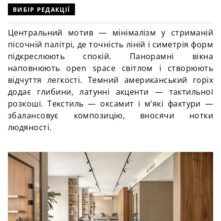
ВИБІР РЕДАКЦІЇ
Центральний мотив — мінімалізм у стриманій
пісочній палітрі, де точність ліній і симетрія форм
підкреслюють спокій. Панорамні вікна
наповнюють open space світлом і створюють
відчуття легкості. Темний американський горіх
додає глибини, латунні акценти — тактильної
розкоші. Текстиль — оксамит і м’які фактури —
збалансовує композицію, вносячи нотки
людяності.