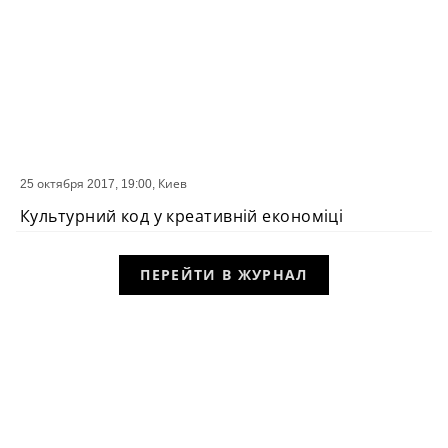
25 октября 2017, 19:00,
Киев
СОБЫТИЕ
Культурний код у креативній економіці
ПЕРЕЙТИ В ЖУРНАЛ