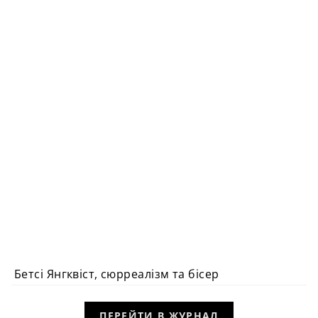
Бетсі Янгквіст, сюрреалізм та бісер
ПЕРЕЙТИ В ЖУРНАЛ