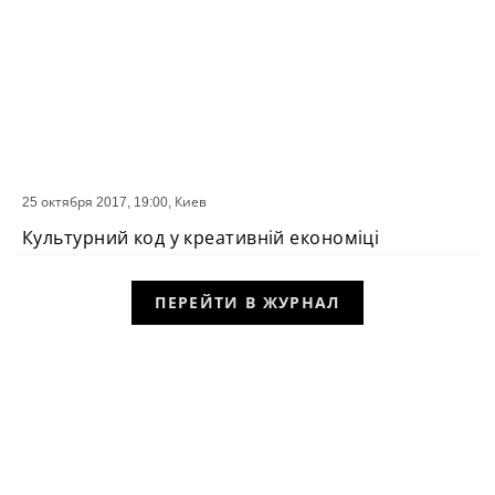
25 октября 2017, 19:00,
Киев
СОБЫТИЕ
Культурний код у креативній економіці
ПЕРЕЙТИ В ЖУРНАЛ