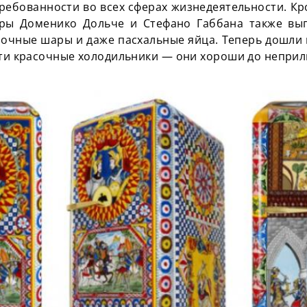
требованности во всех сф
ерах жизнедеятельности. К
еры
Доменико
Дольче и Стефано
Габбана
также вып
лочные
шары и даже пасхальные яйца. Теперь дошли 
эти красочные холодильники — они хороши до неприл