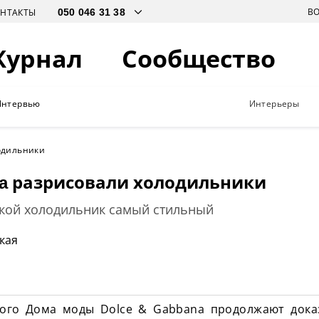
В
ОНТАКТЫ
Журнал
Сообщество
Интервью
Интерьеры
одильники
na разрисовали холодильники
акой холодильник самый стильный
кая
кого Дома моды
Dolce
&
Gabbana
продолжают дока