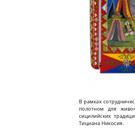
В рамках сотрудниче
полотном для живоп
сицилийских традиц
Тициана Никосия.