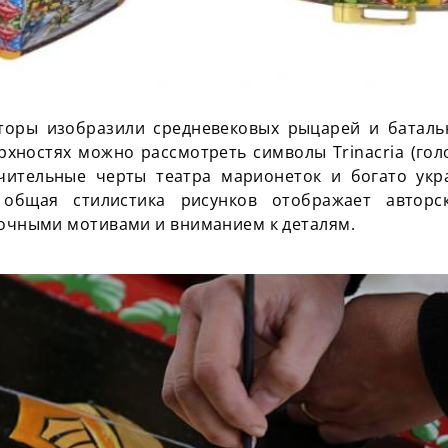
торы изобразили средневековых рыцарей и батал
ерхностях можно рассмотреть символы
Trinacria
(гол
ичительные черты театра марионеток и богато ук
общая стилистика рисунков отображает авторс
очными мотивами и вниманием к деталям.