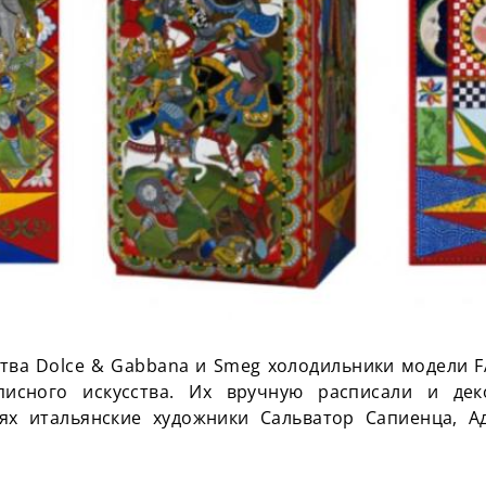
ства
Dolce
&
Gabbana
и
Smeg
холодильники модели F
исного искусства. Их вручную расписали и де
иях итальянские художники Сальватор
Сапиенца
, 