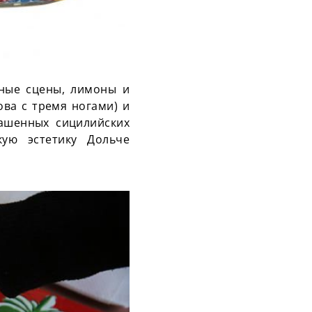
ьные сцены, лимоны и
ова с тремя ногами) и
рашенных сицилийских
кую эстетику Дольче