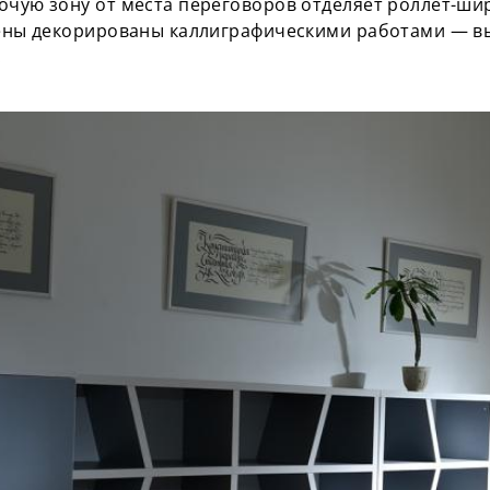
очую зону от места переговоров отделяет роллет-ши
стены декорированы каллиграфическими работами — 
.