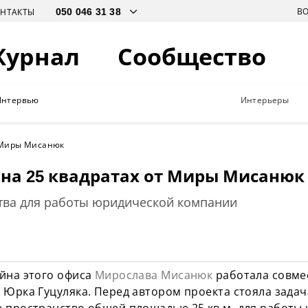
В
ОНТАКТЫ
Журнал
Сообщество
Интервью
Интерьеры
т Миры Мисанюк
на 25 квадратах от Миры Мисанюк
тва для работы юридической компании
йна этого офиса
Мирослава Мисанюк
работала совме
 Юрка Гуцуляка. Перед автором проекта стояла зада