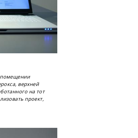
м помещении
ерокса, верхней
аботанного на тот
лизовать проект,