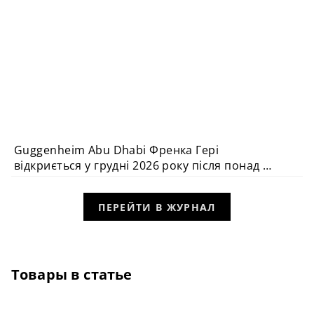
Guggenheim Abu Dhabi Френка Гері
АРХІТЕКТУРА
відкриється у грудні 2026 року після понад 20
років очікування
ПЕРЕЙТИ В ЖУРНАЛ
Товары в статье