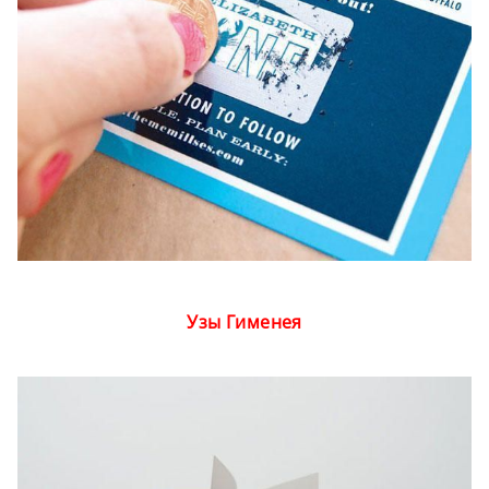
Узы Гименея