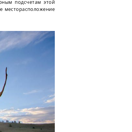
рным подсчетам этой
ное месторасположение