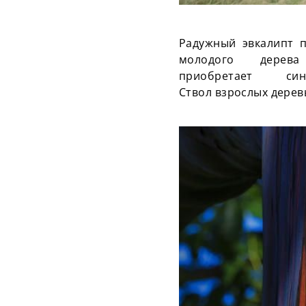
Радужный эвкалипт п
молодого дере
приобретает с
Ствол взрослых дерев