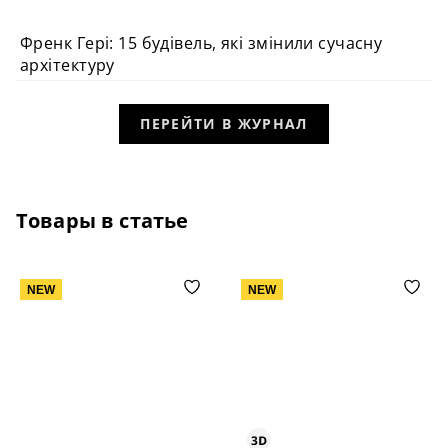
Френк Гері: 15 будівель, які змінили сучасну
АРХІТЕКТУРА
архітектуру
ПЕРЕЙТИ В ЖУРНАЛ
Товары в статье
NEW
NEW