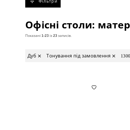
Фільтри
Показані
1-23
із
23
записів.
Дуб
Тонування під замовлення
130