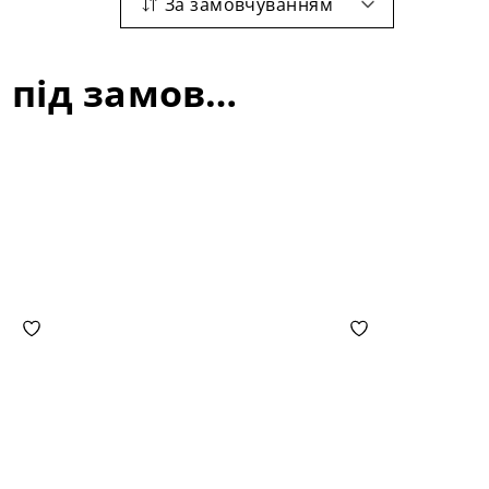
За замовчуванням
Офісні столи: матеріал-дуб; колір-тонування під замовлення; довжина стільниці-1300 мм;