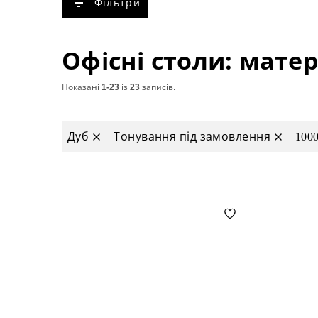
Фільтри
Показані
1-23
із
23
записів.
Дуб
Тонування під замовлення
100