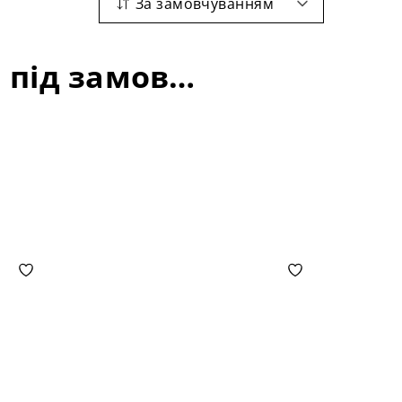
За замовчуванням
Офісні столи: матеріал-дуб; колір-тонування під замовлення; довжина стільниці-1000+400 мм розсувний;