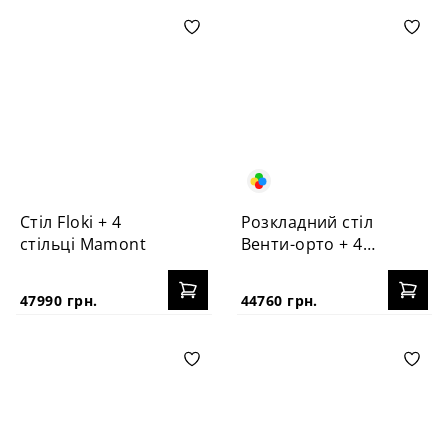
Стіл Floki + 4
Розкладний стіл
стільці Mamont
Венти-орто + 4
стільці №3Б
47990 грн.
44760 грн.