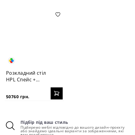
Розкладний стіл
HPL Спейс +
стільця Пломбір
50760 грн.
Підбір під ваш стиль
Підберемо меблі відповідно до вашого дизайн-проєкту
або знайдемо ідеальні варіанти за зображеннями, які
вам подобаються.