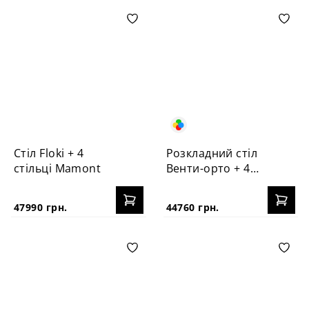
Стіл Floki + 4
Розкладний стіл
стільці Mamont
Венти-орто + 4
стільці №3Б
47990 грн.
44760 грн.