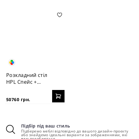
Розкладний стіл
HPL Спейс +
стільця Пломбір
50760 грн.
Підбір під ваш стиль
Підберемо меблі відповідно до вашого дизайн-проєкту
або знайдемо ідеальні варіанти за зображеннями, які
вам подобаються.