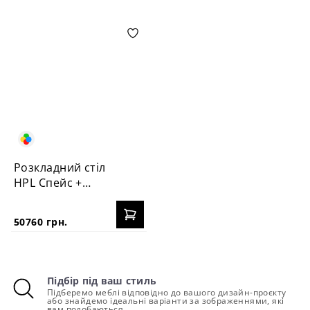
Розкладний стіл
HPL Спейс +
стільця Пломбір
50760 грн.
Підбір під ваш стиль
Підберемо меблі відповідно до вашого дизайн-проєкту
або знайдемо ідеальні варіанти за зображеннями, які
вам подобаються.