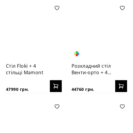
Стіл Floki + 4
Розкладний стіл
стільці Mamont
Венти-орто + 4
стільці №3Б
47990 грн.
44760 грн.