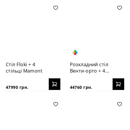
Стіл Floki + 4
Розкладний стіл
стільці Mamont
Венти-орто + 4
стільці №3Б
47990 грн.
44760 грн.