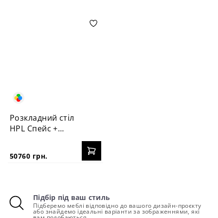
Розкладний стіл
HPL Спейс +
стільця Пломбір
50760 грн.
Підбір під ваш стиль
Підберемо меблі відповідно до вашого дизайн-проєкту
або знайдемо ідеальні варіанти за зображеннями, які
вам подобаються.